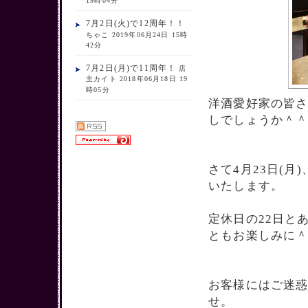
19時04分
7月2日(火)で12周年！！
ちゃこ 2019年06月24日 15時
42分
7月2日(月)で11周年！
店
主カイト 2018年06月18日 19
時05分
洋酒愛好家の皆
しでしょうか＾
さて4月23日(月
いたします。
定休日の22日と
ともお楽しみに
お客様にはご迷
せ。