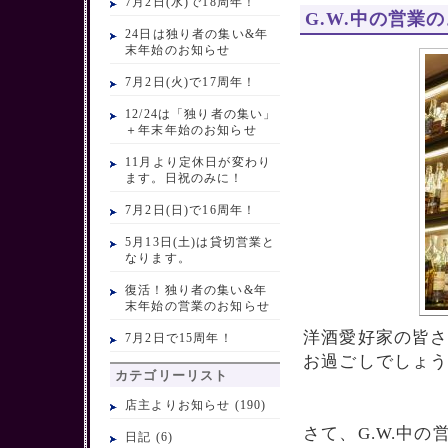
7月2日(水)で18周年！
G.W.中の営業
24日は独り者の集い&年
末年始のお知らせ
7月2日(火)で17周年！
12/24は「独り者の集い」
＋年末年始のお知らせ
11月より定休日が変わり
ます。日祝のみに！
7月2日(日)で16周年！
5月13日(土)は貸切営業と
なります。
復活！独り者の集い&年
末年始の営業のお知らせ
洋酒愛好家の皆
7月2日で15周年！
お過ごしでしょ
カテゴリーリスト
店主よりお知らせ
(190)
さて、G.W.中
日記
(6)