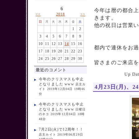
6
今年は暦の都合
<<
>>
2018
きます。
日
月
火
水
木
金
土
他の祝日は営業
1
2
3
4
5
6
7
8
9
10
11
12
13
14
15
16
都内で連休をお
17
18
19
20
21
22
23
24
25
26
27
28
29
30
皆さまのご来店
最近のコメント
Up D
今年のクリスマスも中止
となりました www
店主カ
4月23日(月)、
イト 2019年12月04日 19時46
分
今年のクリスマスも中止
となりました www
日曜日
のネコ 2019年12月04日 18時
48分
7月2日(火)で12周年！！
店主カイト 2019年06月29日